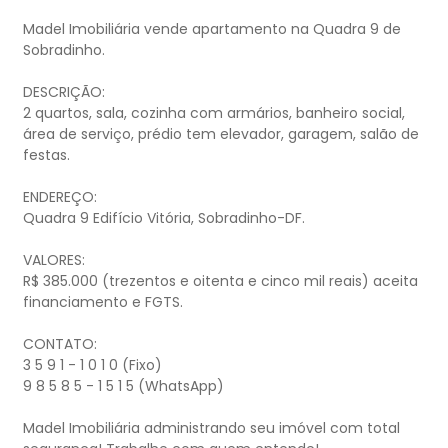
Madel Imobiliária vende apartamento na Quadra 9 de
Sobradinho.
DESCRIÇÃO:
2 quartos, sala, cozinha com armários, banheiro social,
área de serviço, prédio tem elevador, garagem, salão de
festas.
ENDEREÇO:
Quadra 9 Edifício Vitória, Sobradinho-DF.
VALORES:
R$ 385.000 (trezentos e oitenta e cinco mil reais) aceita
financiamento e FGTS.
CONTATO:
3 5 9 1 - 1 0 1 0 (Fixo)
9 8 5 8 5 - 1 5 1 5 (WhatsApp)
Madel Imobiliária administrando seu imóvel com total